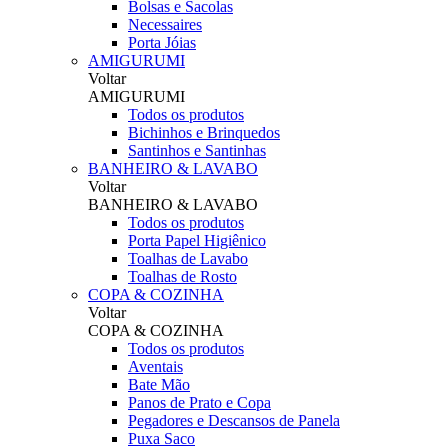
Bolsas e Sacolas
Necessaires
Porta Jóias
AMIGURUMI
Voltar
AMIGURUMI
Todos os produtos
Bichinhos e Brinquedos
Santinhos e Santinhas
BANHEIRO & LAVABO
Voltar
BANHEIRO & LAVABO
Todos os produtos
Porta Papel Higiênico
Toalhas de Lavabo
Toalhas de Rosto
COPA & COZINHA
Voltar
COPA & COZINHA
Todos os produtos
Aventais
Bate Mão
Panos de Prato e Copa
Pegadores e Descansos de Panela
Puxa Saco