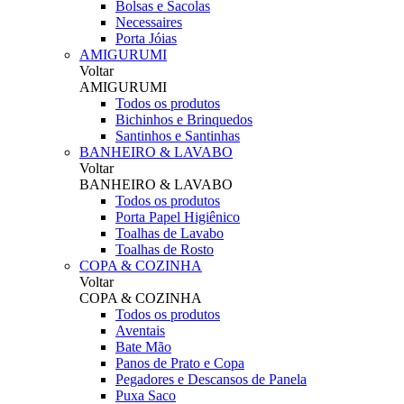
Bolsas e Sacolas
Necessaires
Porta Jóias
AMIGURUMI
Voltar
AMIGURUMI
Todos os produtos
Bichinhos e Brinquedos
Santinhos e Santinhas
BANHEIRO & LAVABO
Voltar
BANHEIRO & LAVABO
Todos os produtos
Porta Papel Higiênico
Toalhas de Lavabo
Toalhas de Rosto
COPA & COZINHA
Voltar
COPA & COZINHA
Todos os produtos
Aventais
Bate Mão
Panos de Prato e Copa
Pegadores e Descansos de Panela
Puxa Saco