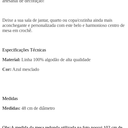
artesanal de decoração!
Deixe a sua sala de jantar, quarto ou copa/cozinha ainda mais
aconchegante e personalizada com este belo e harmonioso centro de
mesa em crochê.
Especificações Técnicas
Material:
Linha 100% algodão de alta qualidade
Cor:
Azul mesclado
Medidas
Medidas:
48 cm de diâmetro
Obs:A medida da mesa redonda utilizada na foto possui 102 cm de