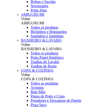
Bolsas e Sacolas
Necessaires
Porta Jóias
AMIGURUMI
Voltar
AMIGURUMI
Todos os produtos
Bichinhos e Brinquedos
Santinhos e Santinhas
BANHEIRO & LAVABO
Voltar
BANHEIRO & LAVABO
Todos os produtos
Porta Papel Higiênico
Toalhas de Lavabo
Toalhas de Rosto
COPA & COZINHA
Voltar
COPA & COZINHA
Todos os produtos
Aventais
Bate Mão
Panos de Prato e Copa
Pegadores e Descansos de Panela
Puxa Saco