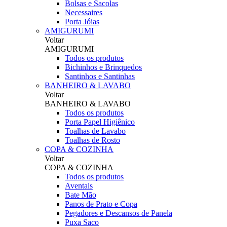
Bolsas e Sacolas
Necessaires
Porta Jóias
AMIGURUMI
Voltar
AMIGURUMI
Todos os produtos
Bichinhos e Brinquedos
Santinhos e Santinhas
BANHEIRO & LAVABO
Voltar
BANHEIRO & LAVABO
Todos os produtos
Porta Papel Higiênico
Toalhas de Lavabo
Toalhas de Rosto
COPA & COZINHA
Voltar
COPA & COZINHA
Todos os produtos
Aventais
Bate Mão
Panos de Prato e Copa
Pegadores e Descansos de Panela
Puxa Saco