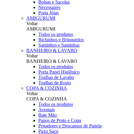
Bolsas e Sacolas
Necessaires
Porta Jóias
AMIGURUMI
Voltar
AMIGURUMI
Todos os produtos
Bichinhos e Brinquedos
Santinhos e Santinhas
BANHEIRO & LAVABO
Voltar
BANHEIRO & LAVABO
Todos os produtos
Porta Papel Higiênico
Toalhas de Lavabo
Toalhas de Rosto
COPA & COZINHA
Voltar
COPA & COZINHA
Todos os produtos
Aventais
Bate Mão
Panos de Prato e Copa
Pegadores e Descansos de Panela
Puxa Saco