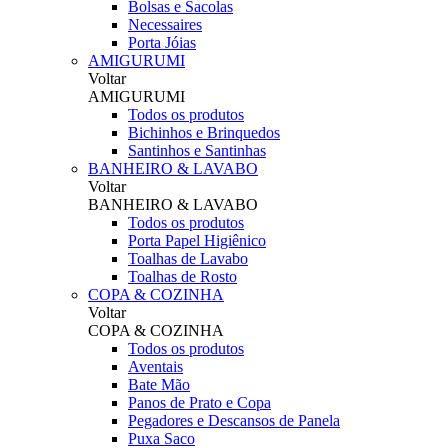
Bolsas e Sacolas
Necessaires
Porta Jóias
AMIGURUMI
Voltar
AMIGURUMI
Todos os produtos
Bichinhos e Brinquedos
Santinhos e Santinhas
BANHEIRO & LAVABO
Voltar
BANHEIRO & LAVABO
Todos os produtos
Porta Papel Higiênico
Toalhas de Lavabo
Toalhas de Rosto
COPA & COZINHA
Voltar
COPA & COZINHA
Todos os produtos
Aventais
Bate Mão
Panos de Prato e Copa
Pegadores e Descansos de Panela
Puxa Saco