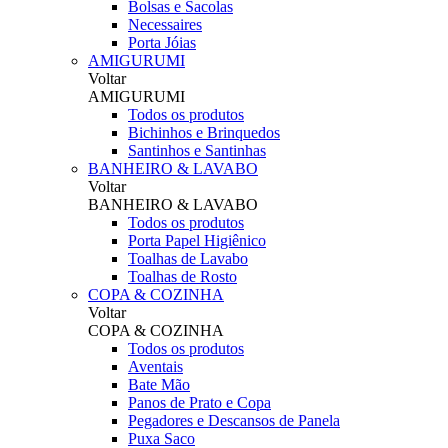
Bolsas e Sacolas
Necessaires
Porta Jóias
AMIGURUMI
Voltar
AMIGURUMI
Todos os produtos
Bichinhos e Brinquedos
Santinhos e Santinhas
BANHEIRO & LAVABO
Voltar
BANHEIRO & LAVABO
Todos os produtos
Porta Papel Higiênico
Toalhas de Lavabo
Toalhas de Rosto
COPA & COZINHA
Voltar
COPA & COZINHA
Todos os produtos
Aventais
Bate Mão
Panos de Prato e Copa
Pegadores e Descansos de Panela
Puxa Saco