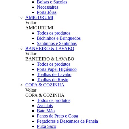
Bolsas e Sacolas
Necessaires
Porta Jóias
AMIGURUMI
Voltar
AMIGURUMI
Todos os produtos
Bichinhos e Brinquedos
Santinhos e Santinhas
BANHEIRO & LAVABO
Voltar
BANHEIRO & LAVABO
Todos os produtos
Porta Papel Higiênico
Toalhas de Lavabo
Toalhas de Rosto
COPA & COZINHA
Voltar
COPA & COZINHA
Todos os produtos
Aventais
Bate Mão
Panos de Prato e Copa
Pegadores e Descansos de Panela
Puxa Saco