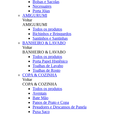
Bolsas e Sacolas
Necessaires
Porta Jóias
AMIGURUMI
Voltar
AMIGURUMI
Todos os produtos
Bichinhos e Brinquedos
Santinhos e Santinhas
BANHEIRO & LAVABO
Voltar
BANHEIRO & LAVABO
Todos os produtos
Porta Papel Higiênico
Toalhas de Lavabo
Toalhas de Rosto
COPA & COZINHA
Voltar
COPA & COZINHA
Todos os produtos
Aventais
Bate Mão
Panos de Prato e Copa
Pegadores e Descansos de Panela
Puxa Saco