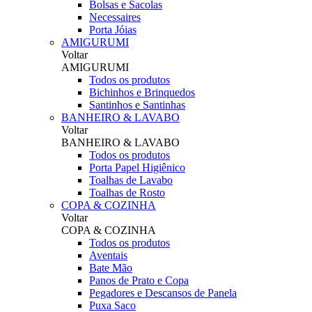
Bolsas e Sacolas
Necessaires
Porta Jóias
AMIGURUMI
Voltar
AMIGURUMI
Todos os produtos
Bichinhos e Brinquedos
Santinhos e Santinhas
BANHEIRO & LAVABO
Voltar
BANHEIRO & LAVABO
Todos os produtos
Porta Papel Higiênico
Toalhas de Lavabo
Toalhas de Rosto
COPA & COZINHA
Voltar
COPA & COZINHA
Todos os produtos
Aventais
Bate Mão
Panos de Prato e Copa
Pegadores e Descansos de Panela
Puxa Saco