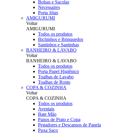
Bolsas e Sacolas
Necessaires
Porta Jóias
AMIGURUMI
Voltar
AMIGURUMI
Todos os produtos
Bichinhos e Brinquedos
Santinhos e Santinhas
BANHEIRO & LAVABO
Voltar
BANHEIRO & LAVABO
Todos os produtos
Porta Papel Higiênico
Toalhas de Lavabo
Toalhas de Rosto
COPA & COZINHA
Voltar
COPA & COZINHA
Todos os produtos
Aventais
Bate Mão
Panos de Prato e Copa
Pegadores e Descansos de Panela
Puxa Saco