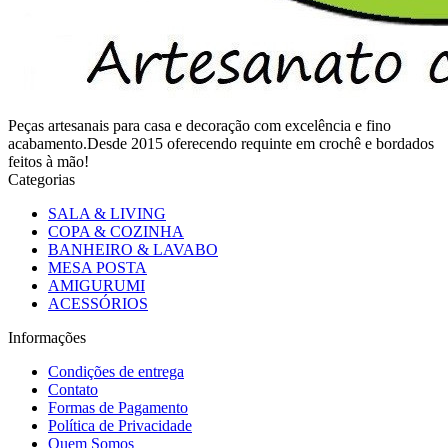
Peças artesanais para casa e decoração com excelência e fino
acabamento.Desde 2015 oferecendo requinte em crochê e bordados
feitos à mão!
Categorias
SALA & LIVING
COPA & COZINHA
BANHEIRO & LAVABO
MESA POSTA
AMIGURUMI
ACESSÓRIOS
Informações
Condições de entrega
Contato
Formas de Pagamento
Política de Privacidade
Quem Somos